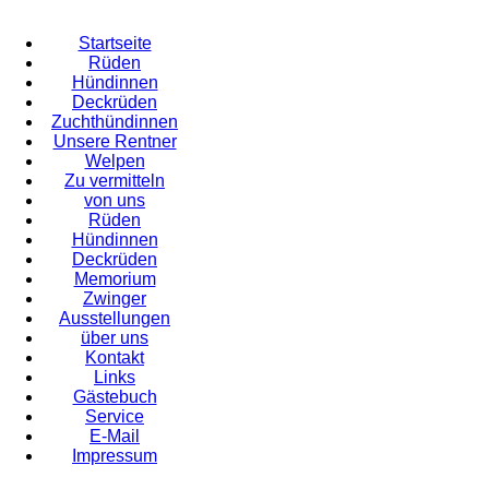
Startseite
Rüden
Hündinnen
Deckrüden
Zuchthündinnen
Unsere Rentner
Welpen
Zu vermitteln
von uns
Rüden
Hündinnen
Deckrüden
Memorium
Zwinger
Ausstellungen
über uns
Kontakt
Links
Gästebuch
Service
E-Mail
Impressum