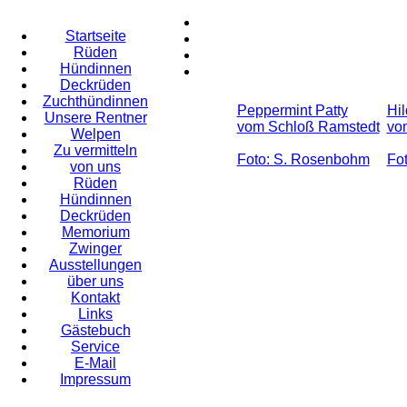
Startseite
Rüden
Hündinnen
Deckrüden
Zuchthündinnen
Peppermint Patty
Hil
Unsere Rentner
vom Schloß Ramstedt
vo
Welpen
Zu vermitteln
Foto: S. Rosenbohm
Fo
von uns
Rüden
Hündinnen
Deckrüden
Memorium
Zwinger
Ausstellungen
über uns
Kontakt
Links
Gästebuch
Service
E-Mail
Impressum