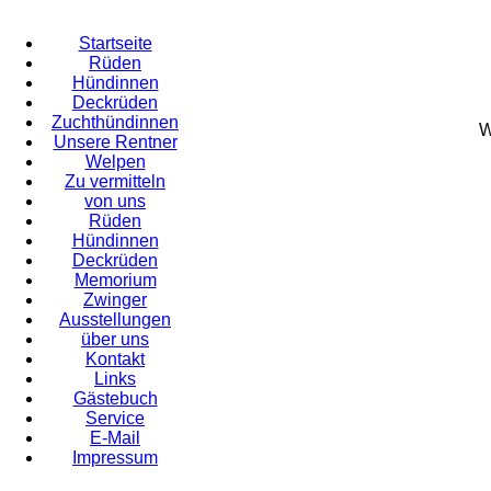
Startseite
Rüden
Hündinnen
Deckrüden
Zuchthündinnen
W
Unsere Rentner
Welpen
Zu vermitteln
von uns
Rüden
Hündinnen
Deckrüden
Memorium
Zwinger
Ausstellungen
über uns
Kontakt
Links
Gästebuch
Service
E-Mail
Impressum