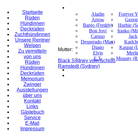
Startseite
Aladin
Forever 
Rüden
Arrow
Georg
Hündinnen
Banjo (Freddy)
Hurbie (Sc
Deckrüden
Bon Jovi
Irasko (M
Zuchthündinnen
Caruso
Jack
Unsere Rentner
Desperado (Max)
Karlch
Welpen
Diago
Kaspar (
Mutter:
Zu vermitteln
Elvis
Merli
von uns
E.T.
Mounty (Ri
Black Sydney vom Schloß
Rüden
Ramstedt (Sydney)
Hündinnen
Deckrüden
Memorium
Zwinger
Ausstellungen
über uns
Kontakt
Links
Gästebuch
Service
E-Mail
Impressum