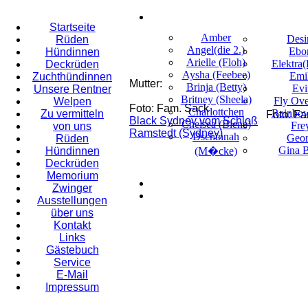
Startseite
Amber
Desi
Rüden
Angel(die 2.)
Ebo
Hündinnen
Arielle (Floh)
Elektra(
Deckrüden
Aysha (Feebee)
Emil
Zuchthündinnen
Mutter:
Brinja (Betty)
Evi
Unsere Rentner
Britney (Sheela)
Fly Ov
Welpen
Foto: Fam. Sack
Charlottchen
Rainbow
Zu vermitteln
Foto: F
Black Sydney vom Schloß
Chelsea (Biene)
Fre
von uns
Ramstedt (Sydney)
Dschinnah
Geo
Rüden
Gina 
Hündinnen
(M�cke)
Deckrüden
Memorium
Zwinger
Ausstellungen
über uns
Kontakt
Links
Gästebuch
Service
E-Mail
Impressum