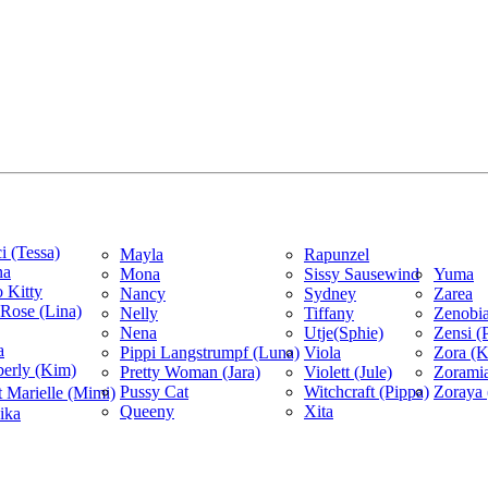
i (Tessa)
Mayla
Rapunzel
na
Mona
Sissy Sausewind
Yuma
o Kitty
Nancy
Sydney
Zarea
 Rose (Lina)
Nelly
Tiffany
Zenobia
Nena
Utje(Sphie)
Zensi (P
a
Pippi Langstrumpf (Luna)
Viola
Zora (
erly (Kim)
Pretty Woman (Jara)
Violett (Jule)
Zoramia
Pussy Cat
Witchcraft (Pippa)
Zoraya
 Marielle (Mimi)
Queeny
Xita
ika