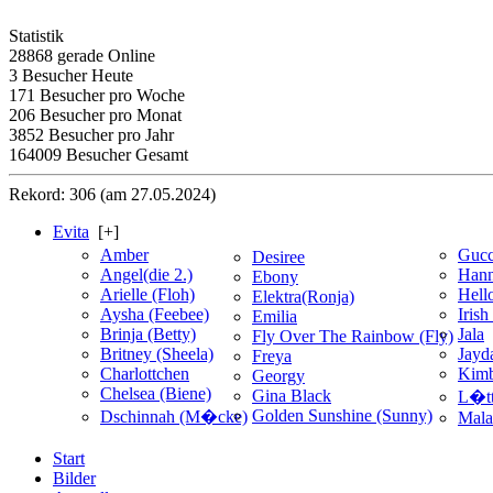
Statistik
28868 gerade Online
3 Besucher Heute
171 Besucher pro Woche
206 Besucher pro Monat
3852 Besucher pro Jahr
164009 Besucher Gesamt
Rekord: 306 (am 27.05.2024)
Evita
[+]
Amber
Gucc
Desiree
Angel(die 2.)
Han
Ebony
Arielle (Floh)
Hell
Elektra(Ronja)
Aysha (Feebee)
Irish
Emilia
Brinja (Betty)
Jala
Fly Over The Rainbow (Fly)
Britney (Sheela)
Jayd
Freya
Charlottchen
Kimb
Georgy
Chelsea (Biene)
Gina Black
L�tt
Golden Sunshine (Sunny)
Dschinnah (M�cke)
Mala
Start
Bilder