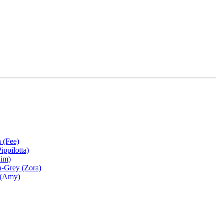
 (Fee)
ippilotta)
Kim)
-Grey (Zora)
 (Amy)