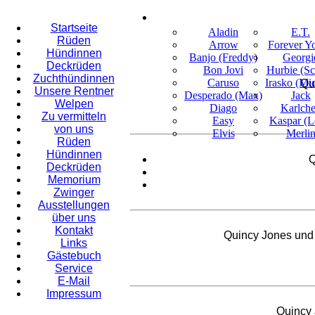
Startseite
Aladin
E.T.
Rüden
Arrow
Forever Y
Hündinnen
Banjo (Freddy)
Georgi
Deckrüden
Bon Jovi
Hurbie (Sc
Zuchthündinnen
Caruso
Irasko (Mi
Qu
Unsere Rentner
Desperado (Max)
Jack
Welpen
Diago
Karlch
Zu vermitteln
Easy
Kaspar (L
von uns
Elvis
Merli
Rüden
Hündinnen
Q
Deckrüden
Memorium
Zwinger
Ausstellungen
über uns
Kontakt
Quincy Jones und
Links
Gästebuch
Service
E-Mail
Impressum
Quincy 